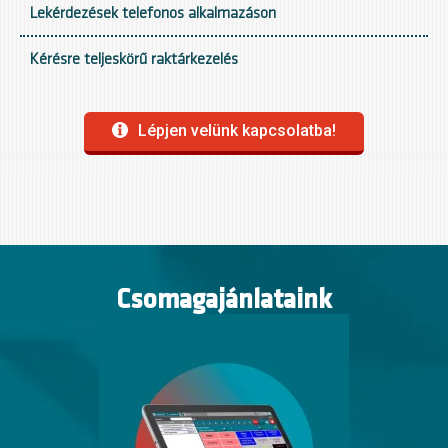
Lekérdezések telefonos alkalmazáson
Kérésre teljeskörű raktárkezelés
Lépjen velünk kapcsolatba!
Csomagajánlataink