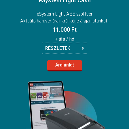
eSystem Light Cash
eSystem Light AEE szoftver
Aktuális hardver árainkról kérje árajánlatunkat.
11.000 Ft
+ áfa / hó
RÉSZLETEK
Árajánlat