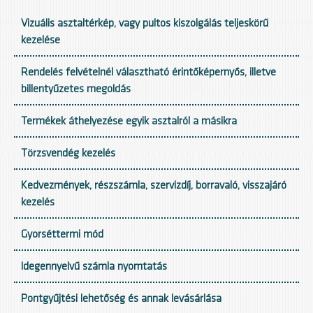
Vizuális asztaltérkép, vagy pultos kiszolgálás teljeskörű
kezelése
Rendelés felvételnél választható érintőképernyős, illetve
billentyűzetes megoldás
Termékek áthelyezése egyik asztalról a másikra
Törzsvendég kezelés
Kedvezmények, részszámla, szervizdíj, borravaló, visszajáró
kezelés
Gyorséttermi mód
Idegennyelvű számla nyomtatás
Pontgyűjtési lehetőség és annak levásárlása